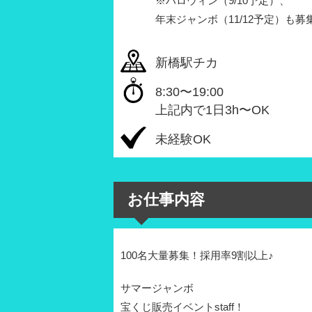
※ハロウィン（9/10予定）、
年末ジャンボ（11/12予定）も募
新橋駅チカ
8:30〜19:00
上記内で1日3h〜OK
未経験OK
お仕事内容
100名大量募集！採用率9割以上♪
サマージャンボ
宝くじ販売イベントstaff！