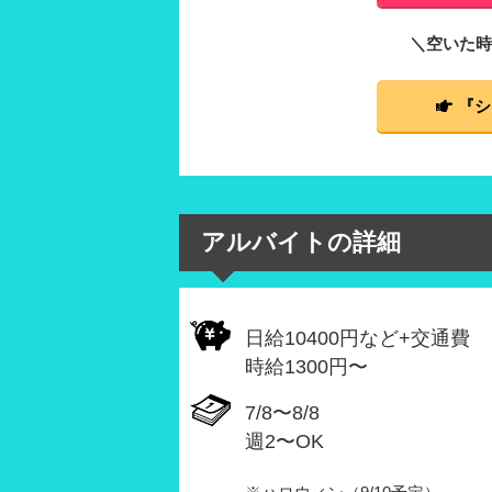
＼空いた時
『シ
アルバイトの詳細
日給10400円など+交通費
時給1300円〜
7/8〜8/8
週2〜OK