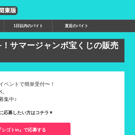
1日以内のバイト
直近のバイト
00円~！サマージャンボ宝くじの販売
イベントで簡単受付〜！
OK。
募集中♪
に応募したい方はコチラ▼
『シゴトin』で応募する